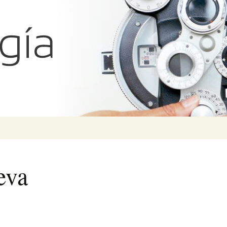
ías Iglicki
Search
for:
eva