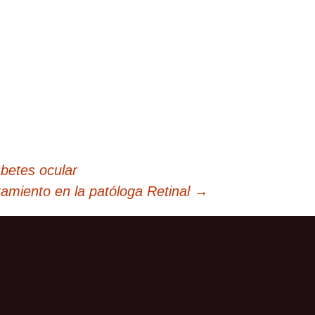
abetes ocular
tamiento en la patóloga Retinal
→