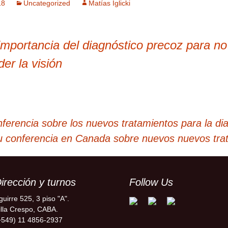
18
Uncategorized
Matías Iglicki
importancia del diagnóstico precoz para no
der la visión
nferencia sobre los nuevos tratamientos para la di
 su conferencia en Canada sobre nuevos nuevos tra
irección y turnos
Follow Us
guirre 525, 3 piso "A".
illa Crespo, CABA.
+549) 11 4856-2937