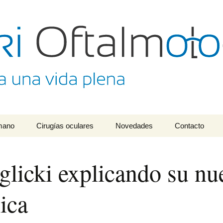
lmológico Dr. Mat
umano
Cirugías oculares
Novedades
Contacto
glicki explicando su nu
ica