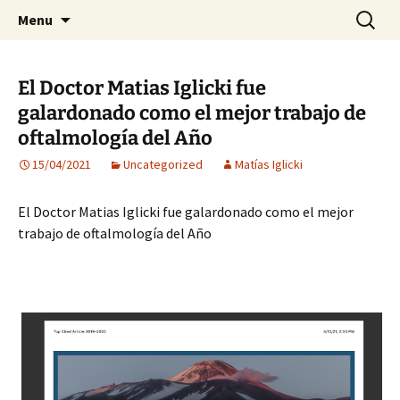
Visión para una vida plena
Skip
Search
Centro Oftalmológico Dr.
Menu
to
for:
Matías Iglicki
content
El Doctor Matias Iglicki fue
galardonado como el mejor trabajo de
oftalmología del Año
15/04/2021
Uncategorized
Matías Iglicki
El Doctor Matias Iglicki fue galardonado como el mejor
trabajo de oftalmología del Año