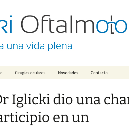
almológico Dr. M
no
Cirugías oculares
Novedades
Contacto
Dr Iglicki dio una cha
articipio en un