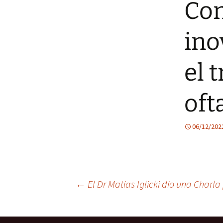
Con
ino
el 
oft
06/12/202
Post
←
El Dr Matias Iglicki dio una Charl
navigation