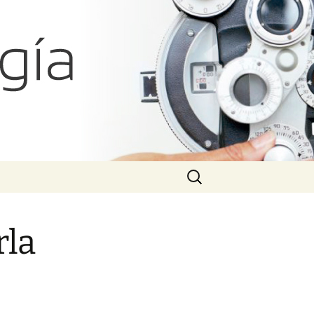
atías Iglicki
Search
for:
rla