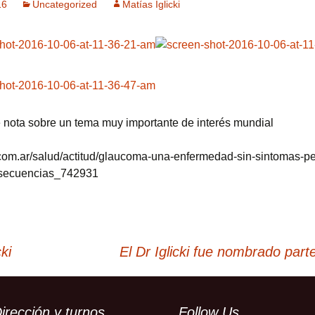
16
Uncategorized
Matías Iglicki
e nota sobre un tema muy importante de interés mundial
n.com.ar/salud/actitud/glaucoma-una-enfermedad-sin-sintomas-p
nsecuencias_742931
ki
El Dr Iglicki fue nombrado part
irección y turnos
Follow Us