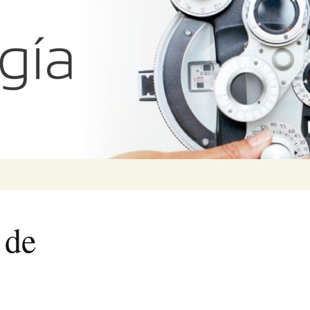
ías Iglicki
Search
for:
 de