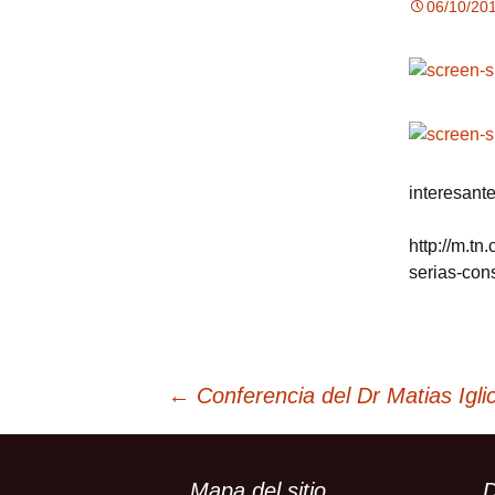
06/10/20
interesant
http://m.t
serias-co
Post
←
Conferencia del Dr Matias Iglic
navigation
Mapa del sitio
D