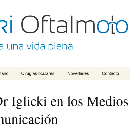
lmológico Dr. Mat
umano
Cirugías oculares
Novedades
Contacto
r Iglicki en los Medios
unicación