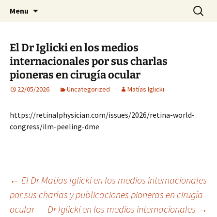
Visión para una vida plena
Skip
Search
Centro Oftalmológico Dr.
Menu
to
for:
Matías Iglicki
content
El Dr Iglicki en los medios
internacionales por sus charlas
pioneras en cirugía ocular
22/05/2026
Uncategorized
Matías Iglicki
https://retinalphysician.com/issues/2026/retina-world-
congress/ilm-peeling-dme
Post
←
El Dr Matias Iglicki en los medios internacionales
por sus charlas y publicaciones pioneras en cirugía
ocular
Dr Iglicki en los medios internacionales
→