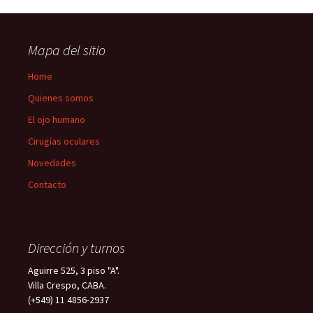
navigation
Mapa del sitio
Home
Quienes somos
El ojo humano
Cirugías oculares
Novedades
Contacto
Dirección y turnos
Aguirre 525, 3 piso "A".
Villa Crespo, CABA.
(+549) 11 4856-2937