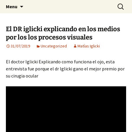
Visión para una vida plena
Skip
Search
Centro Oftalmológico Dr.
Menu
to
for:
Matías Iglicki
content
El DR iglicki explicando en los medios
por los los procesos visuales
31/07/2019
Uncategorized
Matías Iglicki
El doctor Iglicki Explicando como funciona el ojo, esta
entrevista fue porque el dr Iglicki gano el mejor premio por
su cirugia ocular