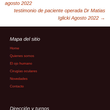
navigation
agosto 2022
testimonio de paciente operada Dr Matias
Iglicki Agosto 2022
→
Mapa del sitio
Home
Quienes somos
El ojo humano
Cirugías oculares
Novedades
Contacto
Dirección y turnos