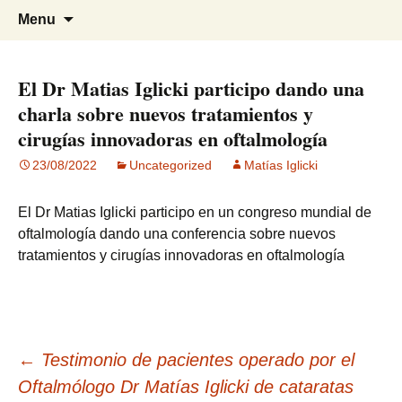
Visión para una vida plena
Centro Oftalmológico Dr. Matías
Skip
Search
Menu
to
for:
Iglicki
content
El Dr Matias Iglicki participo dando una
charla sobre nuevos tratamientos y
cirugías innovadoras en oftalmología
23/08/2022
Uncategorized
Matías Iglicki
El Dr Matias Iglicki participo en un congreso mundial de
oftalmología dando una conferencia sobre nuevos
tratamientos y cirugías innovadoras en oftalmología
Post
←
Testimonio de pacientes operado por el
Oftalmólogo Dr Matías Iglicki de cataratas