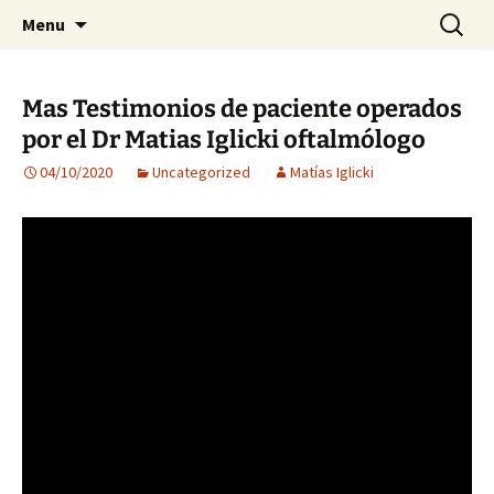
Visión para una vida plena
Skip
Search
Centro Oftalmológico Dr.
Menu
to
for:
Matías Iglicki
content
Mas Testimonios de paciente operados
por el Dr Matias Iglicki oftalmólogo
04/10/2020
Uncategorized
Matías Iglicki