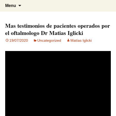
Visión para una vida plena
Centro Oftalmológico Dr. Matías
Skip
Search
Menu
to
for:
Iglicki
content
Mas testimonios de pacientes operados por
el oftalmologo Dr Matias Iglicki
19/07/2020
Uncategorized
Matías Iglicki