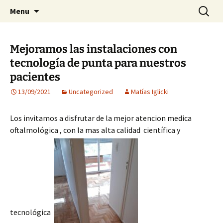
Visión para una vida plena
Skip
Search
Centro Oftalmológico Dr.
Menu
to
for:
Matías Iglicki
content
Mejoramos las instalaciones con
tecnología de punta para nuestros
pacientes
13/09/2021
Uncategorized
Matías Iglicki
Los invitamos a disfrutar de la mejor atencion medica
oftalmológica , con la mas alta calidad científica y
tecnológica