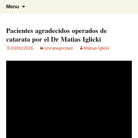
Visión para una vida plena
Centro Oftalmológico Dr. Matías
Skip
Search
Menu
to
for:
Iglicki
content
Pacientes agradecidos operados de
catarata por el Dr Matias Iglicki
03/02/2026
Uncategorized
Matías Iglicki