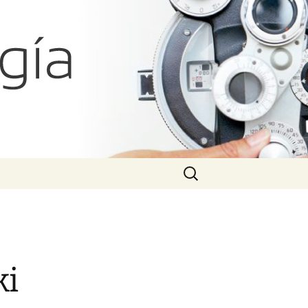
atías Iglicki
Search
for:
ki