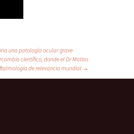
ciona una patología ocular grave
rcambio científico, donde el Dr Matias
oftalmología de relevancia mundial
→