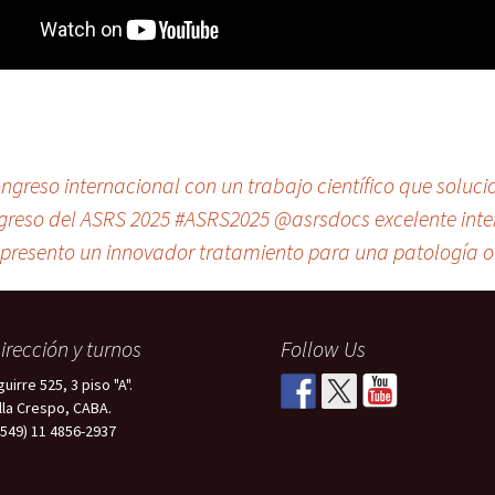
congreso internacional con un trabajo científico que solu
congreso del ASRS 2025 #ASRS2025 @asrsdocs excelente inte
i presento un innovador tratamiento para una patología 
irección y turnos
Follow Us
uirre 525, 3 piso "A".
illa Crespo, CABA.
+549) 11 4856-2937