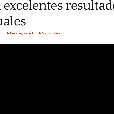
 excelentes resultad
uales
5
Uncategorized
Matías Iglicki