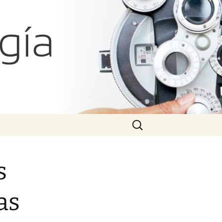
atías Iglicki
Search
for:
s
as