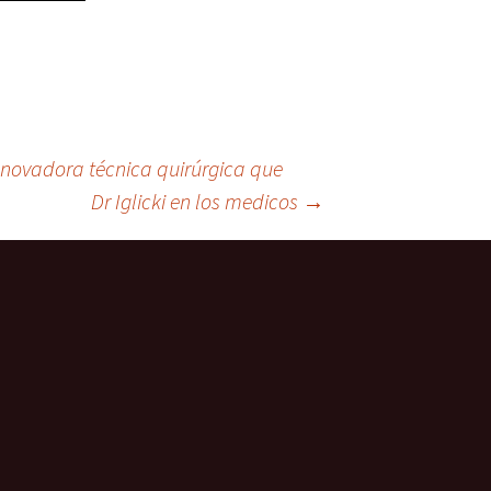
nnovadora técnica quirúrgica que
Dr Iglicki en los medicos
→