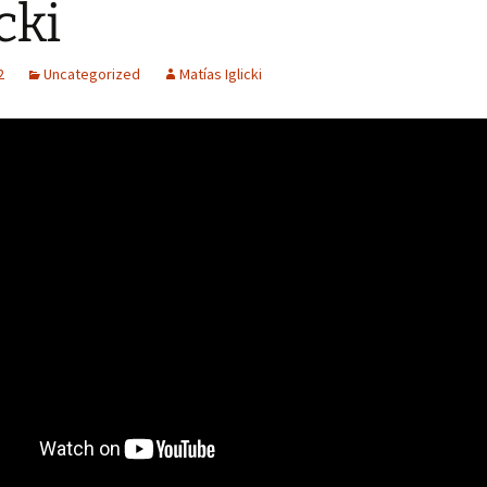
cki
2
Uncategorized
Matías Iglicki