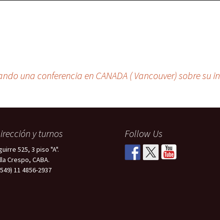
dando una conferencia en CANADA ( Vancouver) sobre su i
irección y turnos
Follow Us
uirre 525, 3 piso "A".
illa Crespo, CABA.
+549) 11 4856-2937