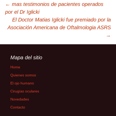
Post
←
mas testimonios de pacientes operados
por el Dr Iglicki
navigation
El Doctor Matias Iglicki fue premiado por la
Asociación Americana de Oftalmologia ASRS
→
Mapa del sitio
Home
Quienes somos
El ojo humano
Cirugías oculares
Novedades
Contacto