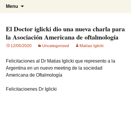
Visión para una vida plena
Centro Oftalmológico Dr. Matías
Skip
Search
Menu
to
for:
Iglicki
content
El Doctor iglicki dio una nueva charla para
la Asociación Americana de oftalmología
12/05/2020
Uncategorized
Matías Iglicki
Felicitaciones al Dr Matias Iglicki que represento a la
Argentina en un nuevo meeting de la sociedad
Americana de Oftalmología
Felicitacioenes Dr Iglicki