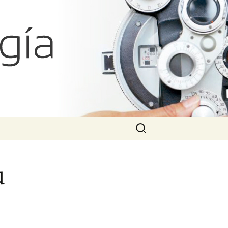
atías Iglicki
Search
for:
u