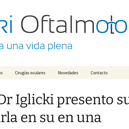
almológico Dr. M
no
Cirugías oculares
Novedades
Contacto
Dr Iglicki presento s
rla en su en una