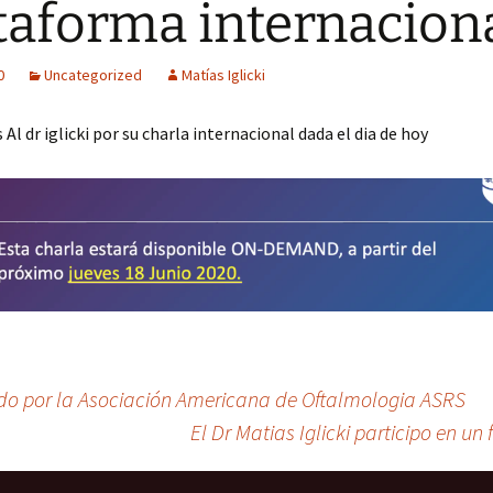
taforma internacion
0
Uncategorized
Matías Iglicki
Al dr iglicki por su charla internacional dada el dia de hoy
iado por la Asociación Americana de Oftalmologia ASRS
El Dr Matias Iglicki participo en un