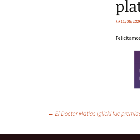
pla
11/06/202
Felicitamos 
Post
←
El Doctor Matias Iglicki fue prem
navigation