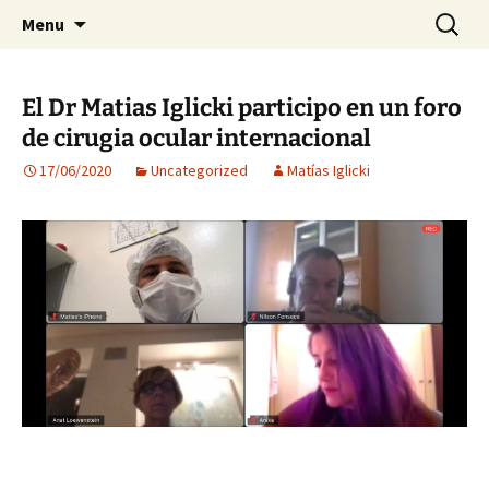
Visión para una vida plena
Skip
Search
Centro Oftalmológico Dr.
Menu
to
for:
Matías Iglicki
content
El Dr Matias Iglicki participo en un foro
de cirugia ocular internacional
17/06/2020
Uncategorized
Matías Iglicki